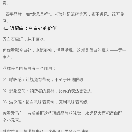
奏。
· 四字品牌：如“龙凤呈祥”。考验的是疏密关系，密不透风、疏可跑
马。
4.3 听留白：空白处的价值
齐白石画虾，从不画水。
但你看那空白处，水流虾动，活灵活现。这就是留白的魔力——无中
生有。
品牌符号的留白有三个作用：
01. 呼吸感：让视觉有节奏，不至于压迫眼球
02. 想象空间：消费者的脑补，比你的表达更强大
03. 溢价感：留白意味着克制，克制意味着高级
你看爱马仕、劳斯莱斯这些顶级品牌的视觉，永远是大面积留白配一
个小元素。
越空越贵，越满越廉价。这是设计界的不二法则。