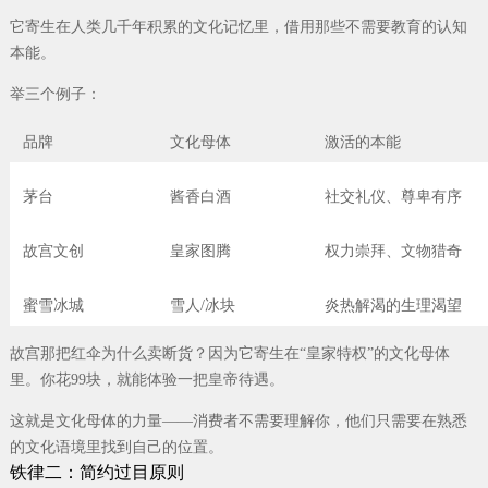
它寄生在人类几千年积累的文化记忆里，借用那些不需要教育的认知
本能。
举三个例子：
品牌
文化母体
激活的本能
茅台
酱香白酒
社交礼仪、尊卑有序
故宫文创
皇家图腾
权力崇拜、文物猎奇
蜜雪冰城
雪人/冰块
炎热解渴的生理渴望
故宫那把红伞为什么卖断货？因为它寄生在“皇家特权”的文化母体
里。你花99块，就能体验一把皇帝待遇。
这就是文化母体的力量——消费者不需要理解你，他们只需要在熟悉
的文化语境里找到自己的位置。
铁律二：简约过目原则