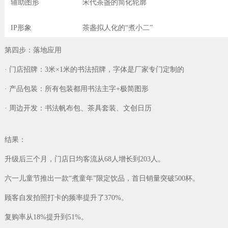
辅助图形
宋代茶盏的简化轮廓
IP形象
茶盏拟人化的“煮小二”
第四步：落地应用
· 门店招牌：3米×1米的书法招牌，字体是厂家专门定制的
· 产品包装：所有包装都用书法主字+极简图形
· 周边开发：书法帆布包、茶具套装、文创日历
结果：
升级后三个月，门店日均客流从68人增长到203人。
六一儿童节推出一款“煮童年”限定饮品，首日销量突破500杯。
顾客自发拍照打卡的频率提升了370%。
复购率从18%提升到51%。